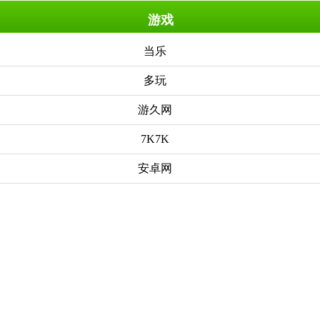
游戏
当乐
多玩
游久网
7K7K
安卓网